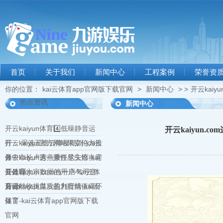
首页
关于我们
新闻中心
工程案例
荣誉资
你的位置：
kai云体育app官网版下载官网
>
新闻中心
> >
开云kai
热点资讯
新闻中心
开云kaiyun体育4️⃣低噪静音运
开云kaiyun.
行： 采选五维云降噪期间-kai云
开云kaiyun官方网站朱立伦力推
体
台中市长卢秀燕接任党主席-kai
开云kaiyun这一秉性尽头恰当需
云体育
要处理大宗数据的用户-kai云体
开云kaiyun.com当一语气亏空
育ap
后骤然收拢某次盈利行情-kai云
开云kaiyun自后的力度就值得怀
体育
疑了-kai云体育app官网版下载
官网