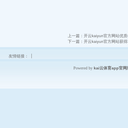
上一篇：
开云kaiyun官方网站优
下一篇：
开云kaiyun官方网站获
友情链接：
kai云体育app官
Powered by