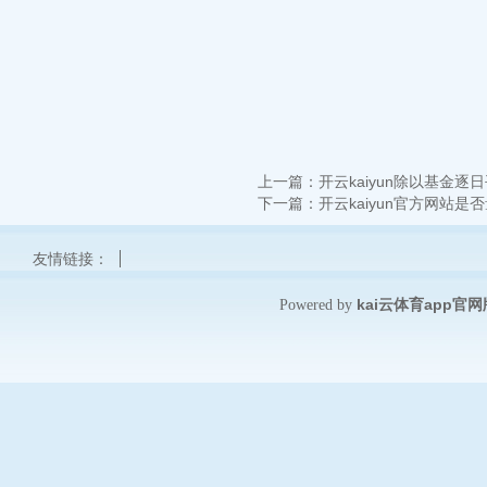
上一篇：
开云kaiyun除以基金逐
下一篇：
开云kaiyun官方网站是
友情链接：
kai云体育app官
Powered by