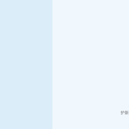
受损
护新
近日