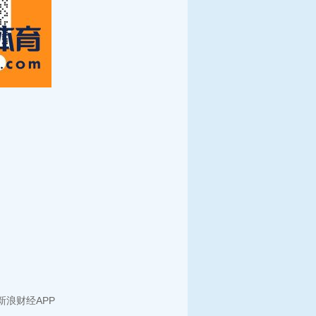
浪财经APP