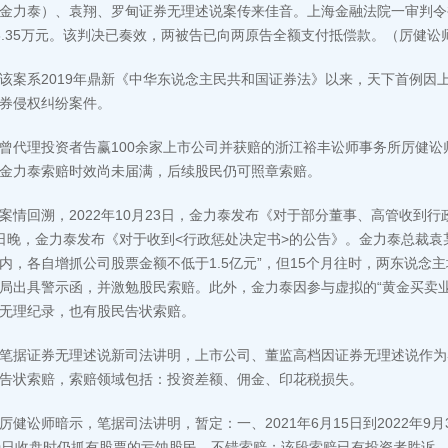
金力泰）、袁翔、罗甸证券无理述说案传来佳音。上海金融法院一审判令
8.35万元。该判决已奏效，两被告已向两原告全额支付抵偿款。（厉健讼
系2019年鼎新《中华东说念主民共和国证券法》以来，天下首例因
券侵权纠纷案件。
理投资者告赢100余家上市公司并获赔的浙江裕丰讼师事务所厉健讼师（证号：
金力泰索赔时效尚未届满，后续股民仍可照章索赔。
回溯，2022年10月23日，金力泰发布《对于部分董事、高管收到行政
日晚，金力泰发布《对于收到<行政惩处决定书>的公告》。金力泰总裁袁
内，各自增抓公司股票金额不低于1.5亿元”，但15个月往时，两东说念
局出具警示函，并激勉股民索赔。此外，金力泰因参与虚拟的“黄金买卖业务”
无理纪录，也有股民告状索赔。
据证券无理述说新司法讲明，上市公司、董监高档因证券无理述说作为
告状索赔，索赔领域包括：投资差额、佣金、印花税损失。
讼师暗示，笔据司法讲明，暂定：一、2021年6月15日到2022年9月3
0日收盘时仍抓有股票的亏蚀股民，不错索赔；该段索赔已有投资者胜诉。二、在