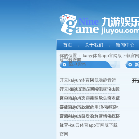
首页
关于我们
新闻中心
你的位置：
kai云体育app官网版下载官
版下载官网
热点资讯
新
开云kaiyun体育4️⃣低噪静音运
开
行： 采选五维云降噪期间-kai云
开云kaiyun官方网站朱立伦力推
体
台中市长卢秀燕接任党主席-kai
开云kaiyun这一秉性尽头恰当需
云体育
要处理大宗数据的用户-kai云体
开云kaiyun.com当一语气亏空
育ap
后骤然收拢某次盈利行情-kai云
开云kaiyun自后的力度就值得怀
体育
疑了-kai云体育app官网版下载
官网