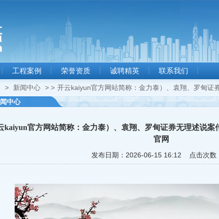
工程案例
荣誉资质
诚聘精英
联系我们
网
>
新闻中心
> >
开云kaiyun官方网站简称：金力泰）、袁翔、罗甸证券
闻中心
云kaiyun官方网站简称：金力泰）、袁翔、罗甸证券无理述说案传来
官网
发布日期：2026-06-15 16:12 点击次数