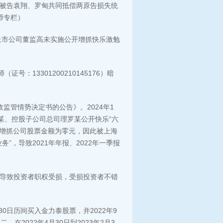
被告袁翔、罗甸共同抵偿两原告损失统
师专栏）
上市公司董监高未实施公开增抓快乐激勉
13301200210145176）暗
监管情势决定书的公告》。2024年1
某、控股子公司总司理罗某公开快乐“六
主增抓公司股票金额为零元，因此被上海
，导致2021年年报、2022年一季报
导致投资者职权受损，受损投资者不错
0日历间买入金力泰股票，并2022年9
2022年4月30日到2023年2月3