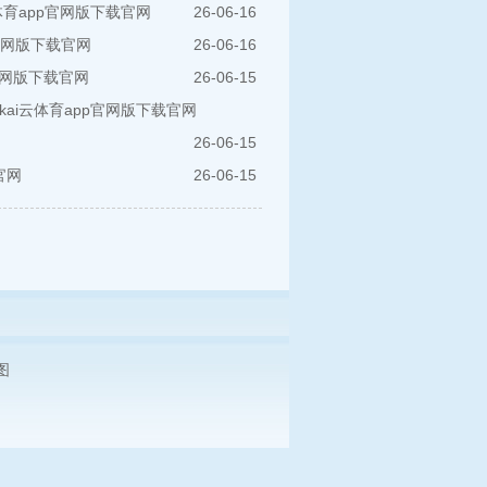
体育app官网版下载官网
26-06-16
p官网版下载官网
26-06-16
p官网版下载官网
26-06-15
ai云体育app官网版下载官网
26-06-15
官网
26-06-15
图