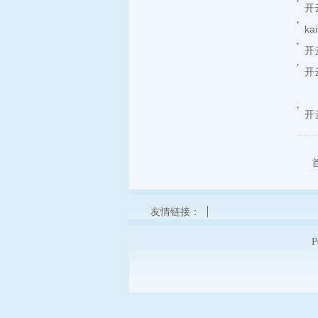
开
k
开
开
开
友情链接：
P